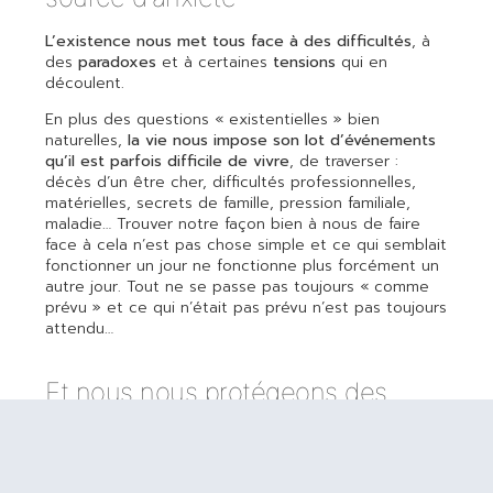
L’existence nous met tous face à des difficultés
, à
des
paradoxes
et à certaines
tensions
qui en
découlent.
En plus des questions « existentielles » bien
naturelles,
la vie nous impose son lot d’événements
qu’il est parfois difficile de vivre
, de traverser :
décès d’un être cher, difficultés professionnelles,
matérielles, secrets de famille, pression familiale,
maladie… Trouver notre façon bien à nous de faire
face à cela n’est pas chose simple et ce qui semblait
fonctionner un jour ne fonctionne plus forcément un
autre jour. Tout ne se passe pas toujours « comme
prévu » et ce qui n’était pas prévu n’est pas toujours
attendu…
Et nous nous protégeons des
sources d'anxiété
Ainsi l’existence est complexe, complexe et
incertaine. Face à cela, nous réagissons comme nous